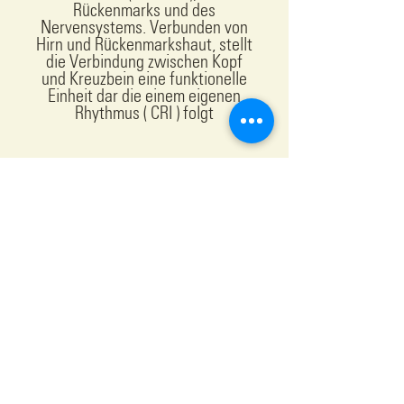
Rückenmarks und des
Nervensystems. Verbunden von
Hirn und Rückenmarkshaut, stellt
die Verbindung zwischen Kopf
und Kreuzbein eine funktionelle
Einheit dar die einem eigenen
Rhythmus ( CRI ) folgt
Wann kann ein Osteopath
helfen (Indikationen)?
Wirbelsäulen/ Rückenbeschwerden
Chronische Schmerzzustände
Lumbalgie
Ischialgie
Störungen im Verdauungssystem
Bewegungseinschränkungen,
Blockaden
Gelenk und Gliederschmerzen